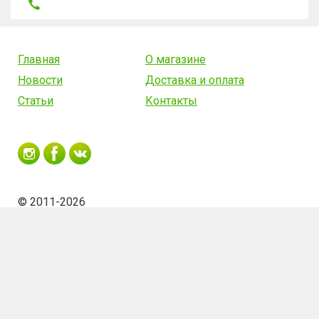
Главная
О магазине
Новости
Доставка и оплата
Статьи
Контакты
© 2011-2026
Очки солнцезащитные
Заказать
34.72
руб.
хамелеоны Ray-ban в чехле
Сделано в Fortima