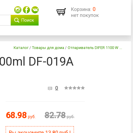
0
Корзина:
нет покупок
Поиск
Каталог
/
Товары для дома
/
Отпариватель DIFER 1100 W ...
00ml DF-019A
0
68.98
82.78
руб.
руб.
Вы экономите
13.80
руб.!