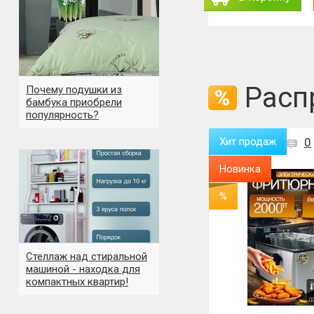
Расп
Почему подушки из
бамбука приобрели
популярность?
Хит продаж
0
Хит продаж
0
Новинка
Новинка
%
%
Стеллаж над стиральной
машиной - находка для
компактных квартир!