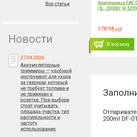
Средство для чистки труб
Фритюрница RAF D
Все статьи
пенное Волосожор 50гр
(3L, 2000Вт )R.5299
(Волосанти) 2 упаковки + 1 в
подарок
178.98
руб.
б.
19.9
руб.
Новости
ть
В корзину
Заказать
В корзину
27.04.2026
Аккумуляторные
триммеры — удобный
инструмент для ухода
за газоном, который
не требует топлива и
Заполн
не привязан к
розетке. При выборе
стоит учитывать
Отпаривате
площадь участка, тип
растительности и
200ml DF-0
частоту
использования.