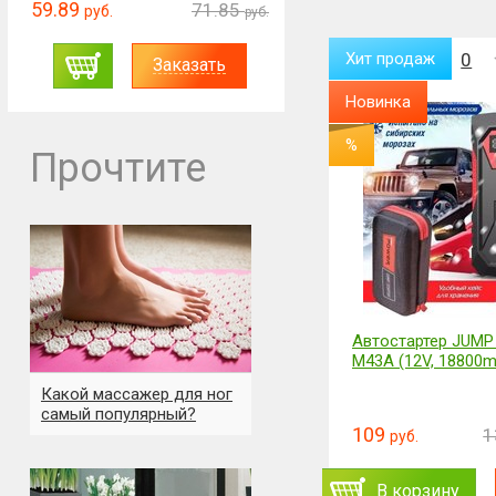
59.89
71.85
руб.
руб.
Хит продаж
0
Хит продаж
0
Заказать
Новинка
Новинка
%
Прочтите
Смарт камера Video Calling
Автостартер JUMP
Smart Camera
M43A (12V, 18800
Какой массажер для ног
самый популярный?
89.88
109
107.84
1
руб.
руб.
руб.
ь
Заказать
В корзину
В корзину