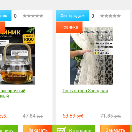
даж
0
Хит продаж
0
а
Новинка
 заварочный
Тюль штора Звездная
нный
59.89
47.84
71.85
руб.
руб.
руб.
руб.
Заказать
Заказать
орзину
В корзину