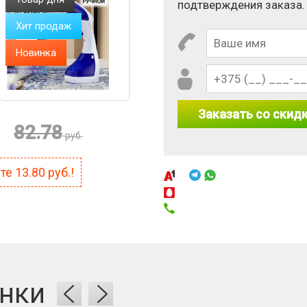
подтверждения заказа.
Хит продаж
Новинка
Заказать со скид
82.78
руб.
ите
13.80
руб.!
 1 × 5?
нки