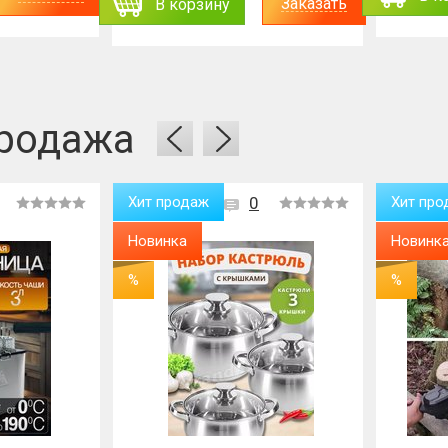
Заказать
В корзину
родажа
Хит продаж
0
Хит про
Новинка
Новинк
%
%