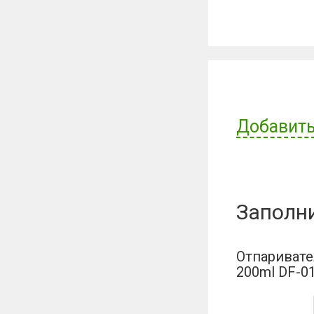
Добавить
Имя пользов
Заполн
Отзыв:
Отпаривате
200ml DF-0