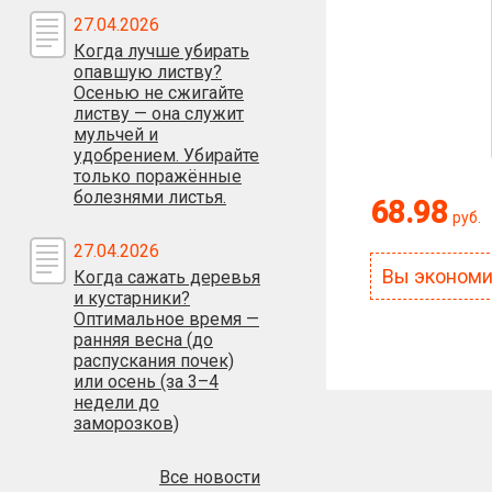
27.04.2026
Когда лучше убирать
опавшую листву?
Осенью не сжигайте
листву — она служит
мульчей и
удобрением. Убирайте
только поражённые
болезнями листья.
68.98
руб.
27.04.2026
Вы эконом
Когда сажать деревья
и кустарники?
Оптимальное время —
ранняя весна (до
распускания почек)
или осень (за 3–4
недели до
заморозков)
Все новости