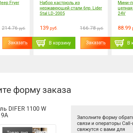
eep Fryer
Набор кастрюль из
Мини-п
нержавеющей стали 6пр. Lider
цепная 
Stal LD-2005
24V
139
88.99
214.76
166.78
руб.
руб.
руб.
Заказать
Заказать
В корзину
В 
ите форму заказа
ль DIFER 1100 W
19A
Заполните форму обрат
связи и операторы Call
свяжутся с вами для
Товар дня