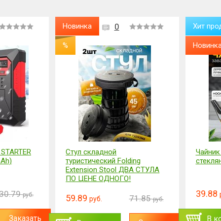
Новинка
0
Хит про
%
Новинк
 STARTER
Стул складной
Чайник
mAh)
туристический Folding
стекля
Extension Stool ДВА СТУЛА
ПО ЦЕНЕ ОДНОГО!
39.88
30.79
руб.
59.89
71.85
руб.
руб.
Заказать
В к