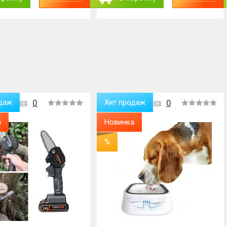
даж
0
Хит продаж
0
а
Новинка
%