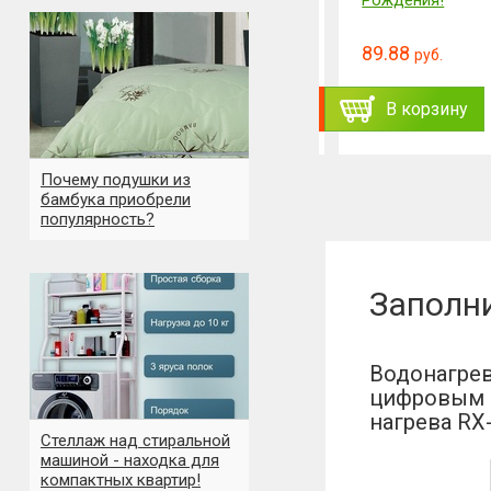
Рождения!
129.9
89.88
155.87
1
руб.
руб.
руб.
ь
Заказать
В корзину
В корзину
Почему подушки из
бамбука приобрели
популярность?
Заполн
Водонагрев
цифровым 
нагрева RX
Стеллаж над стиральной
машиной - находка для
компактных квартир!