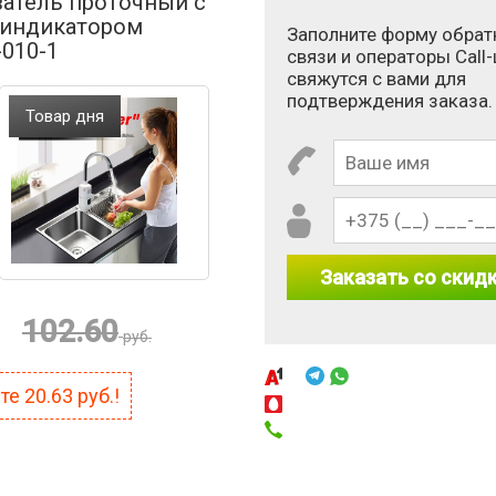
атель проточный с
индикатором
Заполните форму обрат
-010-1
связи и операторы Call
свяжутся с вами для
подтверждения заказа.
Товар дня
Заказать со скид
102.60
руб.
 10 × 6?
ите
20.63
руб.!