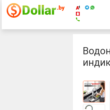
Телефоны
Водон
индик