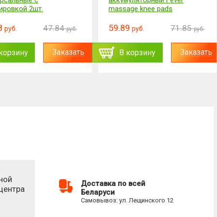
сальные с
аккумуляторный Fever
ровкой 2шт.
massage knee pads
59.89
47.84
71.85
руб.
руб.
руб.
руб.
Заказать
Заказать
орзину
В корзину
ной
Доставка по всей
-центра
Беларуси
Самовывоз: ул. Лещинского 12