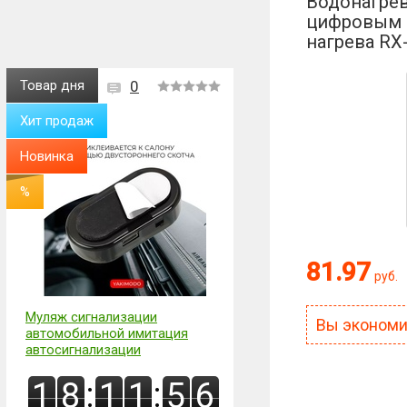
Водонагрев
цифровым 
нагрева RX
Товар дня
0
Хит продаж
Новинка
%
Оценка:
81.97
руб.
Антиспам:
Сколько будет
Муляж сигнализации
Вы эконом
автомобильной имитация
автосигнализации
:
:
1
8
1
1
5
5