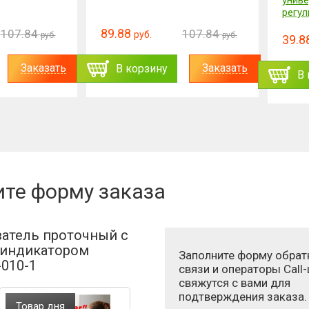
универ
регули
89.88
07.84
107.84
руб.
руб.
руб.
39.88
Заказать
Заказать
В корзину
В к
ите форму заказа
атель проточный с
индикатором
Заполните форму обрат
-010-1
связи и операторы Call
свяжутся с вами для
подтверждения заказа.
Товар дня