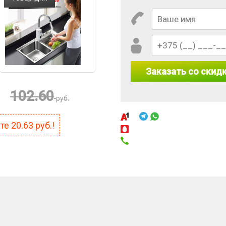
Заказать со скид
102.60
руб.
ите
20.63
руб.!