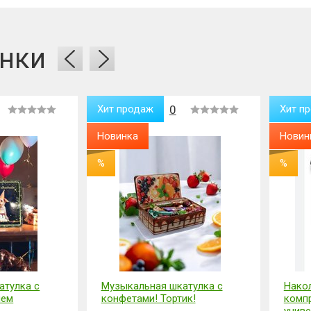
нки
Хит продаж
0
Хит про
Новинка
Новинк
%
%
улка с
Музыкальная шкатулка с
Наколе
м
конфетами! Тортик!
компре