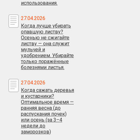
использования.
27.04.2026
Когда лучше убирать
опавшую листву?
Осенью не сжигайте
листву — она служит
мульчей и
удобрением. Убирайте
только поражённые
болезнями листья.
27.04.2026
Когда сажать деревья
и кустарники?
Оптимальное время —
ранняя весна (до
распускания почек)
или осень (за 3–4
недели до
заморозков)