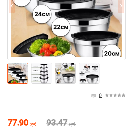
0
77.90
93.47
руб.
руб.